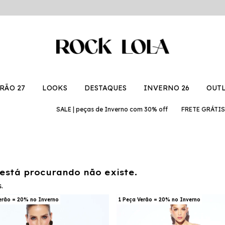
RÃO 27
LOOKS
DESTAQUES
INVERNO 26
OUT
SALE | peças de Inverno com 30% off
FRETE GRÁTIS | em com
está procurando não existe.
.
erão = 20% no Inverno
1 Peça Verão = 20% no Inverno