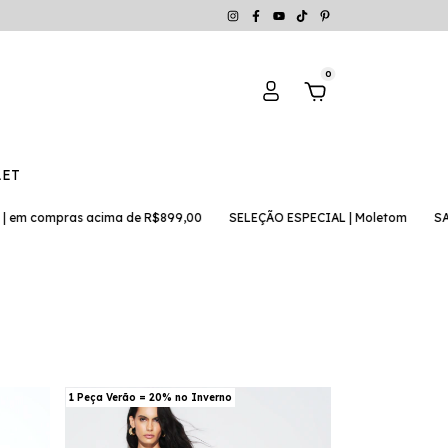
0
LET
pras acima de R$899,00
SELEÇÃO ESPECIAL | Moletom
SALE | peça
1 Peça Verão = 20% no Inverno