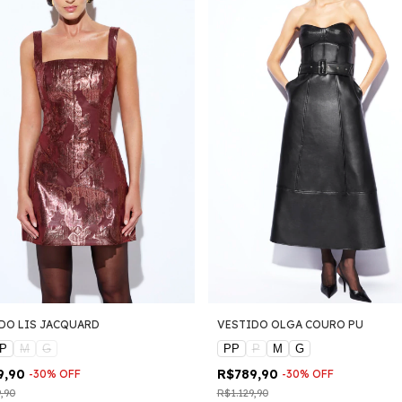
DO LIS JACQUARD
VESTIDO OLGA COURO PU
P
M
G
PP
P
M
G
9,90
R$789,90
-
30
%
OFF
-
30
%
OFF
9,90
R$1.129,90