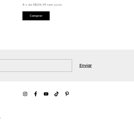
8
x
de
R$134,99
sem juros
Comprar
r