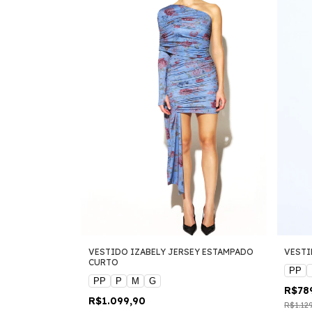
VESTIDO IZABELY JERSEY ESTAMPADO
VESTI
CURTO
PP
PP
P
M
G
R$78
R$1.099,90
R$1.12