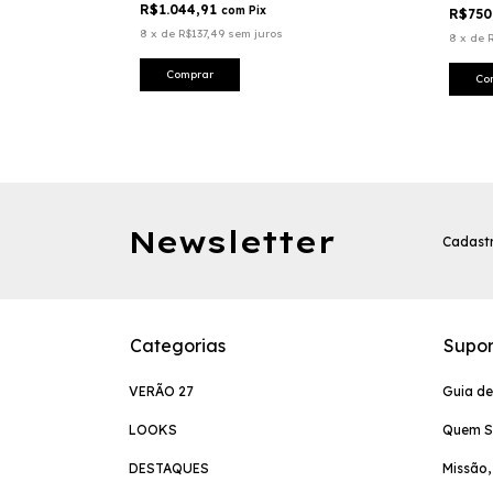
R$1.044,91
com
Pix
R$750
8
x
de
R$137,49
sem juros
8
x
de
Comprar
Co
Newsletter
Cadastr
Categorias
Supor
VERÃO 27
Guia d
LOOKS
Quem 
DESTAQUES
Missão,