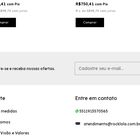
,41
R$750,41
com
Pix
com
Pix
R$98,74
sem juros
8
x
de
R$98,74
sem juros
mprar
Comprar
e-se e receba nossas ofertas.
te
Entre em contato
e medidas
5511913570565
Somos
atendimento@rocklola.com.b
 Visão e Valores