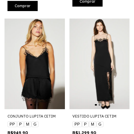
Comprar
Comprar
CONJUNTO LUPITA CETIM
VESTIDO LUPITA CETIM
PP
P
M
G
PP
P
M
G
R$949,90
R$1.299,90