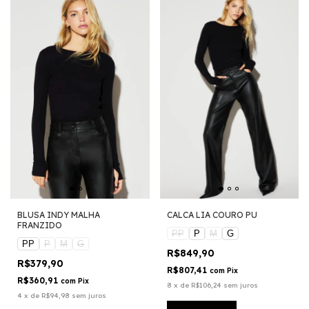
BLUSA INDY MALHA
CALCA LIA COURO PU
FRANZIDO
PP
P
M
G
PP
P
M
G
R$849,90
R$379,90
R$807,41
com
Pix
R$360,91
com
Pix
8
x
de
R$106,24
sem juros
4
x
de
R$94,98
sem juros