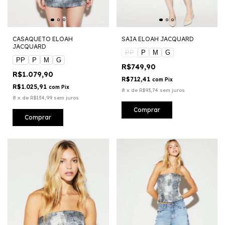
CASAQUETO ELOAH
SAIA ELOAH JACQUARD
JACQUARD
PP
P
M
G
PP
P
M
G
R$749,90
R$1.079,90
R$712,41
com
Pix
R$1.025,91
com
Pix
8
x
de
R$93,74
sem juros
8
x
de
R$134,99
sem juros
Comprar
Comprar