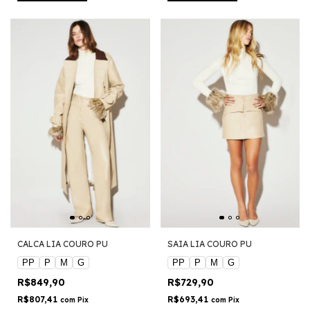
CALCA LIA COURO PU
SAIA LIA COURO PU
PP
P
M
G
PP
P
M
G
R$849,90
R$729,90
R$807,41
R$693,41
com
Pix
com
Pix