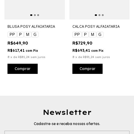
BLUSA POSY ALFAIATARIA
CALCA POSY ALFAIATARIA
PP
P
M
G
PP
P
M
G
R$649,90
R$729,90
R$617,41
R$693,41
com
Pix
com
Pix
8
x
de
R$81,24
sem juros
8
x
de
R$91,24
sem juros
Comprar
Comprar
Newsletter
Cadastre-se e receba nossas ofertas.