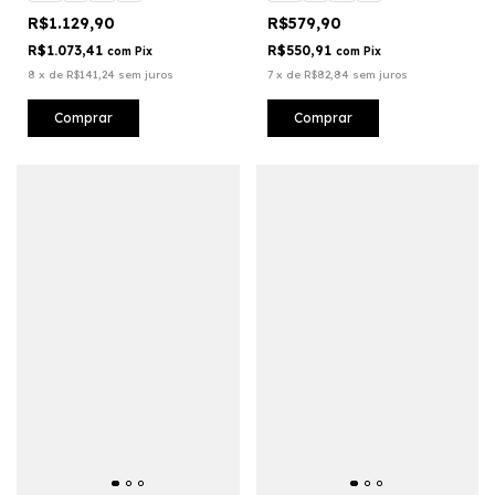
R$1.129,90
R$579,90
R$1.073,41
R$550,91
com
Pix
com
Pix
8
x
de
R$141,24
sem juros
7
x
de
R$82,84
sem juros
Comprar
Comprar