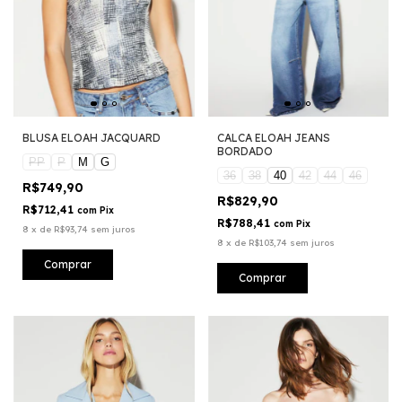
BLUSA ELOAH JACQUARD
CALCA ELOAH JEANS
BORDADO
PP
P
M
G
36
38
40
42
44
46
R$749,90
R$829,90
R$712,41
com
Pix
R$788,41
com
Pix
8
x
de
R$93,74
sem juros
8
x
de
R$103,74
sem juros
Comprar
Comprar