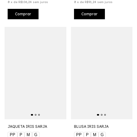
8
x
de
R$106,24
sem juros
8
x
de
R$91,24
sem juros
Comprar
Comprar
JAQUETA IRIS SARJA
BLUSA IRIS SARJA
PP
P
M
G
PP
P
M
G