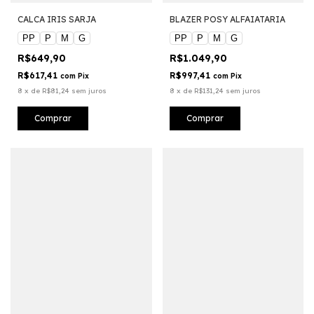
CALCA IRIS SARJA
BLAZER POSY ALFAIATARIA
PP
P
M
G
PP
P
M
G
R$649,90
R$1.049,90
R$617,41
R$997,41
com
Pix
com
Pix
8
x
de
R$81,24
sem juros
8
x
de
R$131,24
sem juros
Comprar
Comprar