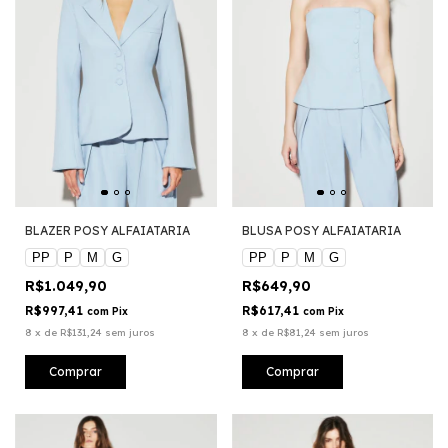
BLAZER POSY ALFAIATARIA
BLUSA POSY ALFAIATARIA
PP
P
M
G
PP
P
M
G
R$1.049,90
R$649,90
R$997,41
R$617,41
com
Pix
com
Pix
8
x
de
R$131,24
sem juros
8
x
de
R$81,24
sem juros
Comprar
Comprar