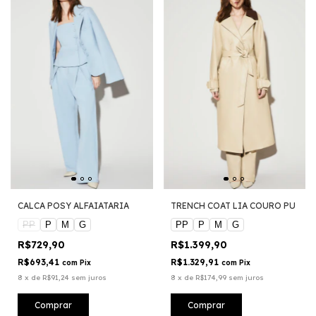
CALCA POSY ALFAIATARIA
TRENCH COAT LIA COURO PU
PP
P
M
G
PP
P
M
G
R$729,90
R$1.399,90
R$693,41
R$1.329,91
com
Pix
com
Pix
8
x
de
R$91,24
sem juros
8
x
de
R$174,99
sem juros
Comprar
Comprar