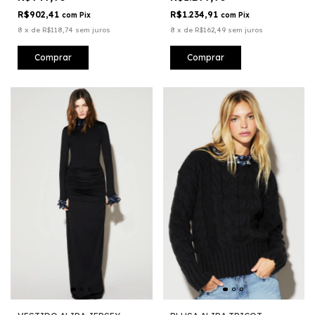
R$902,41
R$1.234,91
com
Pix
com
Pix
8
x
de
R$118,74
sem juros
8
x
de
R$162,49
sem juros
Comprar
Comprar