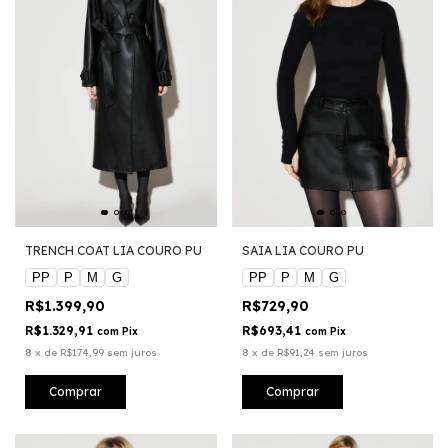
TRENCH COAT LIA COURO PU
SAIA LIA COURO PU
PP
P
M
G
PP
P
M
G
R$1.399,90
R$729,90
R$1.329,91
R$693,41
com
Pix
com
Pix
8
x
de
R$174,99
sem juros
8
x
de
R$91,24
sem juros
Comprar
Comprar