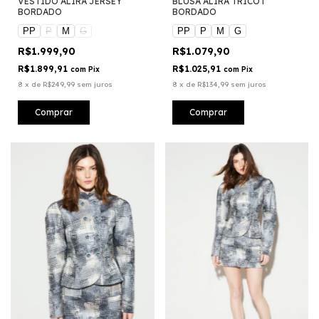
VESTIDO ALIRA JERSEY
BLUSA ALIRA TRICOT
BORDADO
BORDADO
PP
P
M
G
PP
P
M
G
R$1.999,90
R$1.079,90
R$1.899,91
R$1.025,91
com
Pix
com
Pix
8
x
de
R$249,99
sem juros
8
x
de
R$134,99
sem juros
Comprar
Comprar