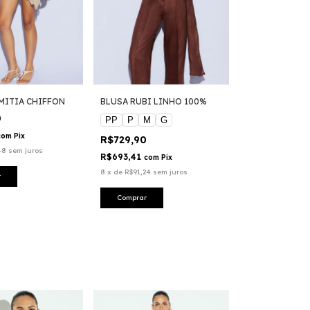
MITIA CHIFFON
BLUSA RUBI LINHO 100%
0
PP
P
M
G
com
Pix
R$729,90
48
sem juros
R$693,41
com
Pix
8
x
de
R$91,24
sem juros
r
Comprar