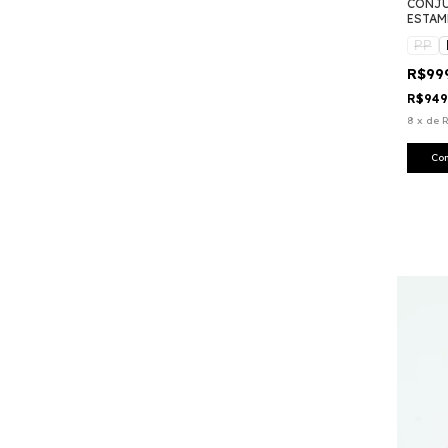
CONJU
ESTAM
PP
R$99
R$949
8
x
de
R
Co