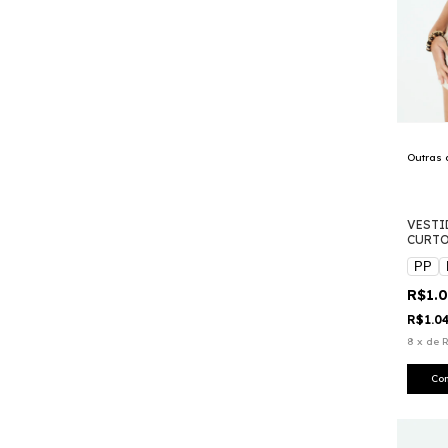
Outras 
VESTI
CURT
PP
R$1.
R$1.0
8
x
de
R
Co