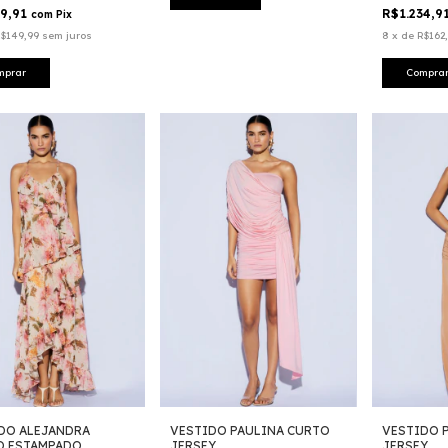
39,91
R$1.234,9
com
Pix
$149,99
sem juros
8
x
de
R$162
mprar
Compra
DO ALEJANDRA
VESTIDO PAULINA CURTO
VESTIDO 
 ESTAMPADO
JERSEY
JERSEY