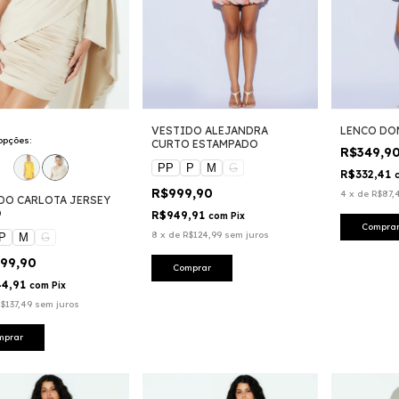
VESTIDO ALEJANDRA
LENCO DO
opções:
CURTO ESTAMPADO
R$349,9
PP
P
M
G
R$332,41
R$999,90
4
x
de
R$87,
DO CARLOTA JERSEY
O
R$949,91
com
Pix
Compra
8
x
de
R$124,99
sem juros
P
M
G
099,90
Comprar
44,91
com
Pix
$137,49
sem juros
mprar