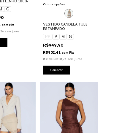
BI LINHO 100%
Outras opções:
M
G
90
VESTIDO CANDELA TULE
1
com
Pix
ESTAMPADO
,24
sem juros
PP
P
M
G
r
R$949,90
R$902,41
com
Pix
8
x
de
R$118,74
sem juros
Comprar