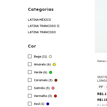
Categorias
LATINA MÉXICO
LATINA TRANCOSO II
LATINA TRANCOSO
Cor
Bege (11)
Outras 
Amarelo (6)
Verde (6)
VESTI
Caramelo (3)
LONG
PP
Salmão (3)
R$1.
Vermelho (3)
R$1.1
Azul (1)
8
x
de
R