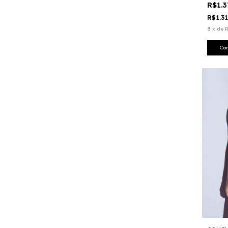
R$1.
R$1.3
8
x
de
R
Co