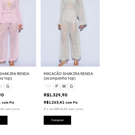
SHAKIRA RENDA
MACACÃO SHAKIRA RENDA
a top)
(acompanha top)
M
G
PP
P
M
G
90
R$1.329,90
1
R$1.263,41
com
Pix
com
Pix
,24
sem juros
8
x
de
R$166,24
sem juros
r
Comprar