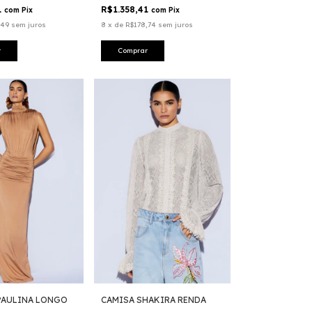
1
R$1.358,41
com
Pix
com
Pix
,49
sem juros
8
x
de
R$178,74
sem juros
r
Comprar
PAULINA LONGO
CAMISA SHAKIRA RENDA