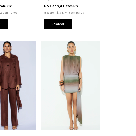
R$1.358,41
com
Pix
com
Pix
2
sem juros
8
x
de
R$178,74
sem juros
r
Comprar