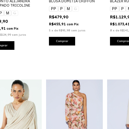
NTO ALEJANDRA
BLUSA DOMITIA CHIFFON
BLAZER RU
PADO TRICOLINE
PP
P
M
G
PP
P
P
M
G
R$479,90
R$1.129,
9,90
R$455,91
R$1.073,4
com
Pix
,91
com
Pix
5
x
de
R$95,98
sem juros
8
x
de
R$141
$124,99
sem juros
Comprar
Compra
mprar