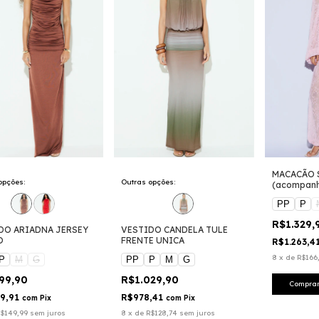
MACACÃO 
opções:
Outras opções:
(acompanh
PP
P
R$1.329,
DO ARIADNA JERSEY
VESTIDO CANDELA TULE
O
FRENTE UNICA
R$1.263,4
8
x
de
R$166
P
M
G
PP
P
M
G
199,90
R$1.029,90
Compra
39,91
R$978,41
com
Pix
com
Pix
$149,99
sem juros
8
x
de
R$128,74
sem juros