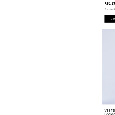
R$1.1
8
x
de
R
Co
VESTI
LONGO