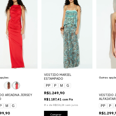
VESTIDO MARIEL
opções:
Outras opçõe
ESTAMPADO
PP
P
M
G
R$1.249,90
DO ARIADNA JERSEY
VESTIDO 
O
ALFAIATAR
R$1.187,41
com
Pix
8
x
de
R$156,24
sem juros
P
M
G
PP
P
199,90
R$1.299
Comprar