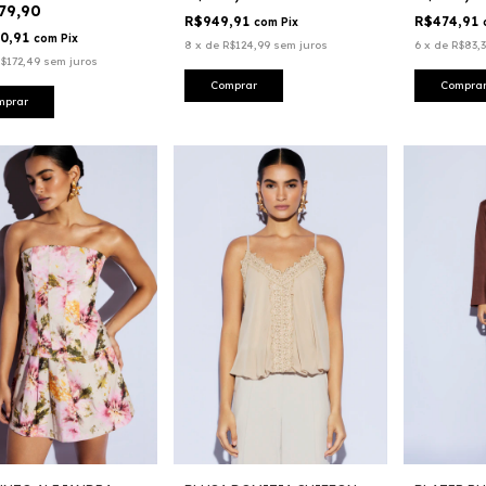
379,90
R$949,91
R$474,91
com
Pix
10,91
com
Pix
8
x
de
R$124,99
sem juros
6
x
de
R$83,3
$172,49
sem juros
Comprar
Compra
mprar