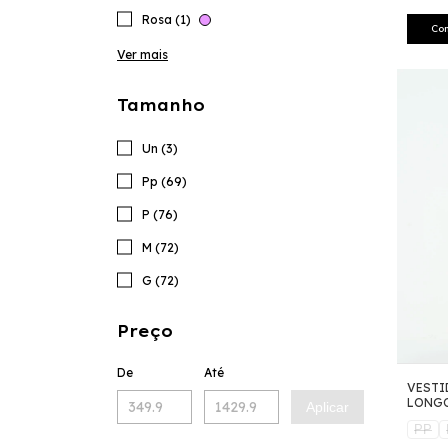
Rosa (1)
Co
Ver mais
Tamanho
Un (3)
Pp (69)
P (76)
M (72)
G (72)
Preço
De
Até
VESTI
LONG
Aplicar
PP