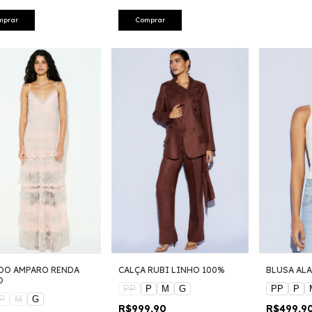
mprar
Comprar
DO AMPARO RENDA
CALÇA RUBI LINHO 100%
BLUSA AL
O
PP
P
M
G
PP
P
P
M
G
R$999,90
R$499,9