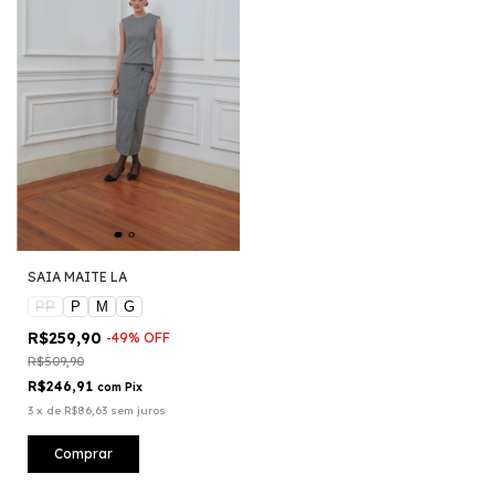
SAIA MAITE LA
PP
P
M
G
R$259,90
-
49
%
OFF
R$509,90
R$246,91
com
Pix
3
x
de
R$86,63
sem juros
Comprar