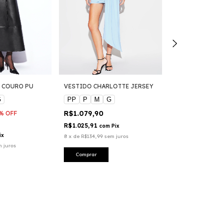
 COURO PU
VESTIDO CHARLOTTE JERSEY
VESTIDO AINA
G
PP
P
M
G
PP
P
M
R$1.079,90
R$1.199,90
%
OFF
R$1.025,91
R$1.139,91
com
Pix
co
ix
8
x
de
R$134,99
sem juros
8
x
de
R$149,99
s
m juros
Comprar
Comprar