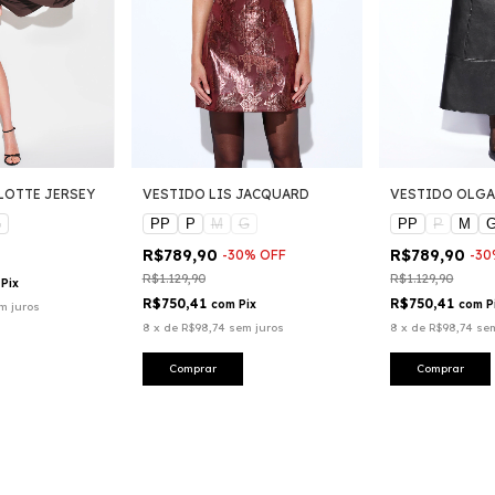
LOTTE JERSEY
VESTIDO LIS JACQUARD
VESTIDO OLGA
G
PP
P
M
G
PP
P
M
R$789,90
R$789,90
-
30
%
OFF
-
30
R$1.129,90
R$1.129,90
Pix
R$750,41
R$750,41
com
Pix
com
P
m juros
8
x
de
R$98,74
sem juros
8
x
de
R$98,74
se
Comprar
Comprar