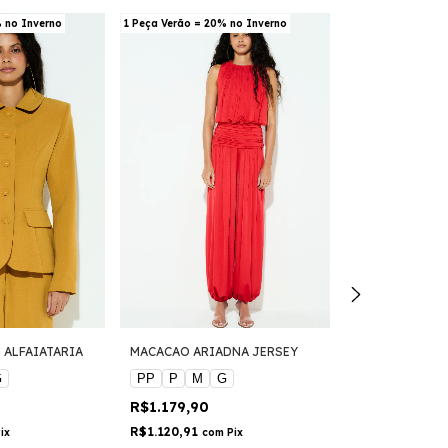
% no Inverno
1 Peça Verão = 20% no Inverno
1 Peça Verão = 20
 ALFAIATARIA
MACACAO ARIADNA JERSEY
BLUSA AMPARO
G
PP
P
M
G
PP
P
M
R$1.179,90
R$659,90
R$1.120,91
R$626,91
ix
com
Pix
com