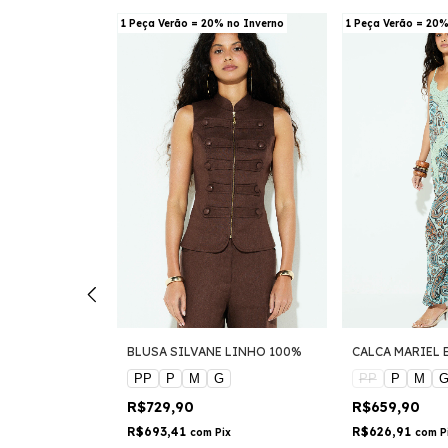
 no Inverno
1 Peça Verão = 20% no Inverno
1 Peça Verão = 20%
 LINHO 100%
BLUSA SILVANE LINHO 100%
CALCA MARIEL
PP
P
M
G
PP
P
M
R$729,90
R$659,90
R$693,41
R$626,91
ix
com
Pix
com
P