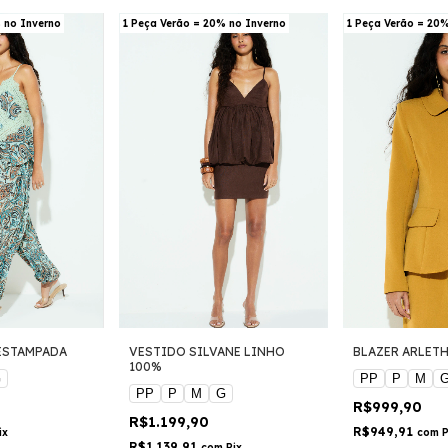
 no Inverno
1 Peça Verão = 20% no Inverno
1 Peça Verão = 20
 ESTAMPADA
VESTIDO SILVANE LINHO
BLAZER ARLETH
100%
G
PP
P
M
PP
P
M
G
R$999,90
R$1.199,90
R$949,91
ix
com
P
R$1.139,91
com
Pix