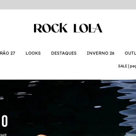
RÃO 27
LOOKS
DESTAQUES
INVERNO 26
OUT
SALE | peças de Inverno com 3