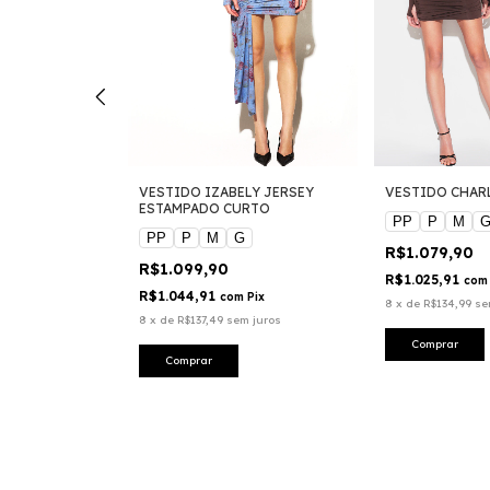
ON JERSEY E
VESTIDO IZABELY JERSEY
VESTIDO CHAR
O
ESTAMPADO CURTO
PP
P
M
PP
P
M
G
R$1.079,90
R$1.099,90
%
OFF
R$1.025,91
com
R$1.044,91
com
Pix
8
x
de
R$134,99
se
ix
8
x
de
R$137,49
sem juros
 juros
Comprar
Comprar