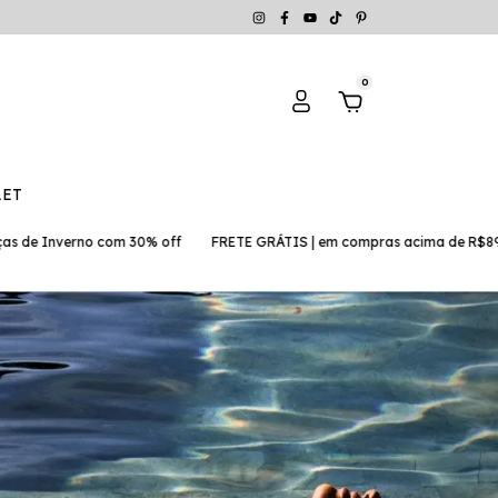
0
LET
0% off
FRETE GRÁTIS | em compras acima de R$899,00
SELEÇÃO ES