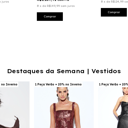
 juros
8
x
de
R$124,99
se
8
x
de
R$149,99
sem juros
Comprar
Comprar
Destaques da Semana | Vestidos
 no Inverno
1 Peça Verão = 20% no Inverno
1 Peça Verão = 20