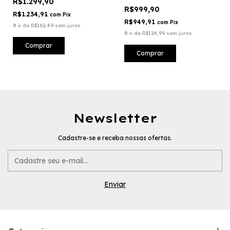
R$1.299,90
R$999,90
R$1.234,91
com
Pix
R$949,91
com
Pix
8
x
de
R$162,49
sem juros
8
x
de
R$124,99
sem juros
Comprar
Comprar
Newsletter
Cadastre-se e receba nossas ofertas.