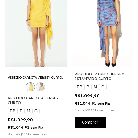
VESTIDO IZABELY JERSEY
VESTIDO CARLOTA JERSEY CURTO:
ESTAMPADO CURTO
PP
P
M
G
R$1.099,90
VESTIDO CARLOTA JERSEY
CURTO
R$1.044,91
com
Pix
8
x
de
R$137,49
sem juros
PP
P
M
G
R$1.099,90
Comprar
R$1.044,91
com
Pix
8
x
de
R$137,49
sem juros