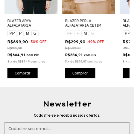
BLAZER ARYA
BLAZER PERLA
BLAZE
ALFAIATARIA
ALFAIATARIA CETIM
ALFAI
PP
P
M
G
PP
P
M
G
PP
R$699,90
R$299,90
R$71
-
30
%
OFF
-
49
%
OFF
R$999,90
R$589,90
R$1.02
R$664,91
R$284,91
R$68
com
Pix
com
Pix
8
x
de
R$87,49
sem juros
3
x
de
R$99,97
sem juros
8
x
de
Comprar
Comprar
C
Newsletter
Cadastre-se e receba nossas ofertas.