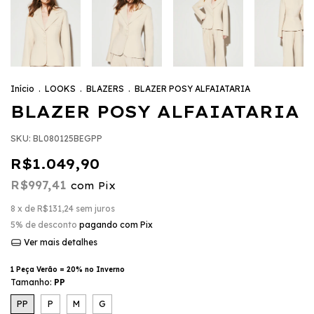
Início
.
LOOKS
.
BLAZERS
.
BLAZER POSY ALFAIATARIA
BLAZER POSY ALFAIATARIA
SKU:
BL080125BEGPP
R$1.049,90
R$997,41
com
Pix
8
x de
R$131,24
sem juros
5% de desconto
pagando com Pix
Ver mais detalhes
1 Peça Verão = 20% no Inverno
Tamanho:
PP
PP
P
M
G