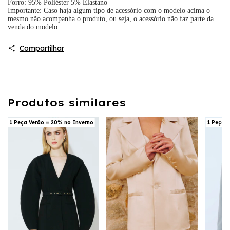
Forro: 95% Poliéster 5% Elastano
Importante: Caso haja algum tipo de acessório com o modelo acima o
mesmo não acompanha o produto, ou seja, o acessório não faz parte da
venda do modelo
Compartilhar
Produtos similares
1 Peça Verão = 20% no Inverno
1 Peça 