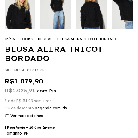
Início
.
LOOKS
.
BLUSAS
.
BLUSA ALIRA TRICOT BORDADO
BLUSA ALIRA TRICOT
BORDADO
SKU:
BL130011PTOPP
R$1.079,90
R$1.025,91
com
Pix
8
x de
R$134,99
sem juros
5% de desconto
pagando com Pix
Ver mais detalhes
1 Peça Verão = 20% no Inverno
Tamanho:
PP