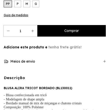
PP
P
M
G
Guia de medidas
Adicione este produto e
tenha frete grátis!
Meios de envio
Descrição
BLUSA ALIRA TRICOT BORDADO (
BL130011
)
- Blusa confeccionada em tricô
- Modelagem de shape ampla
- Bordado manual de mix de miçangas e chatons cristais
Composição: 100% Poliéster