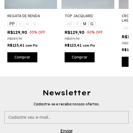
REGATA DE RENDA
TOP JACQUARD
CROP
LAST
PP
P
M
G
PP
P
M
G
PP
R$129,90
R$129,90
-
55
%
OFF
-
50
%
OFF
R$12
R$289,90
R$259,90
R$239,
R$123,41
R$123,41
com
Pix
com
Pix
R$123
Comprar
Comprar
C
Newsletter
Cadastre-se e receba nossas ofertas.