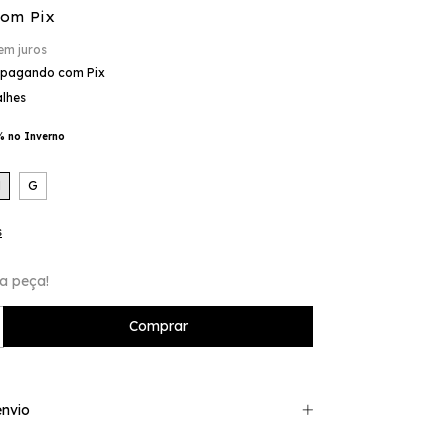
com
Pix
em juros
pagando com Pix
alhes
% no Inverno
M
G
s
a peça!
nvio