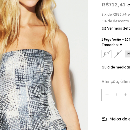
R$712,41
8
x de
R$93,74
s
5% de desconto
Ver mais det
1 Peça Verão = 20
Tamanho:
M
PP
P
Guia de medida
Atenção, últim
Meios de e