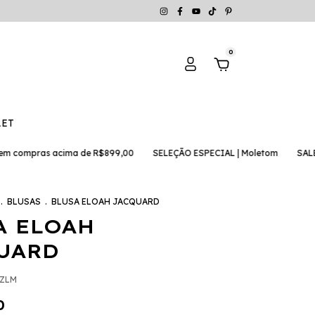
0
LET
s acima de R$899,00
SELEÇÃO ESPECIAL | Moletom
SALE | peças d
.
BLUSAS
.
BLUSA ELOAH JACQUARD
A ELOAH
UARD
AZLM
0