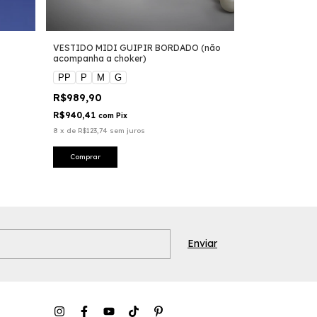
VESTIDO MIDI GUIPIR BORDADO (não
BLUSA CORSEL
acompanha a choker)
(Acessório no
o produto)
PP
P
M
G
PP
P
M
R$989,90
R$129,90
-
54
R$279,90
R$940,41
com
Pix
R$123,41
com
P
8
x
de
R$123,74
sem juros
Comprar
Comprar