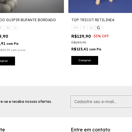
DO GUIPIR BUFANTE BORDADO
TOP TRICOT RETILINEA
P
M
G
PP
P
M
G
9,90
R$129,90
-
55
%
OFF
R$289,90
,91
com
Pix
R$123,41
com
Pix
R$99,99
sem juros
Comprar
mprar
e-se e receba nossas ofertas.
te
Entre em contato