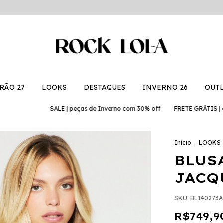
RÃO 27
LOOKS
DESTAQUES
INVERNO 26
OUT
SALE | peças de Inverno com 30% off
FRETE GRÁTIS | em compra
Início
.
LOOKS
BLUS
JACQ
SKU:
BL140273
R$749,9