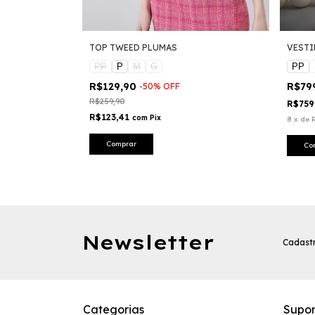
DO
TOP TWEED PLUMAS
VESTI
PP
P
M
G
PP
R$129,90
R$79
-
50
%
OFF
R$259,90
R$759
R$123,41
com
Pix
8
x
de
Comprar
Co
Newsletter
Cadastr
Categorias
Supor