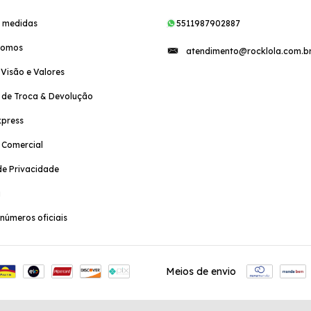
e medidas
5511987902887
Somos
atendimento@rocklola.com.b
 Visão e Valores
a de Troca & Devolução
xpress
a Comercial
e Privacidade
a
números oficiais
Meios de envio