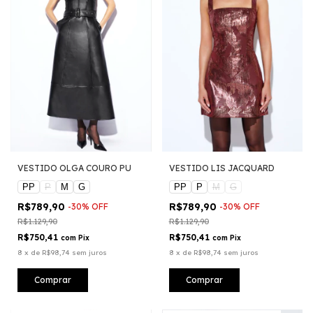
VESTIDO OLGA COURO PU
VESTIDO LIS JACQUARD
PP
P
M
G
PP
P
M
G
R$789,90
R$789,90
-
30
%
OFF
-
30
%
OFF
R$1.129,90
R$1.129,90
R$750,41
R$750,41
com
Pix
com
Pix
8
x
de
R$98,74
sem juros
8
x
de
R$98,74
sem juros
Comprar
Comprar