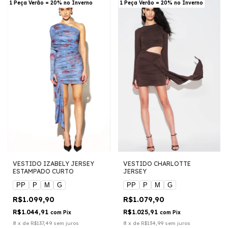
1 Peça Verão = 20% no Inverno
1 Peça Verão = 20% no Inverno
VESTIDO IZABELY JERSEY
VESTIDO CHARLOTTE
ESTAMPADO CURTO
JERSEY
PP
P
M
G
PP
P
M
G
R$1.099,90
R$1.079,90
R$1.044,91
R$1.025,91
com
Pix
com
Pix
8
x
de
R$137,49
sem juros
8
x
de
R$134,99
sem juros