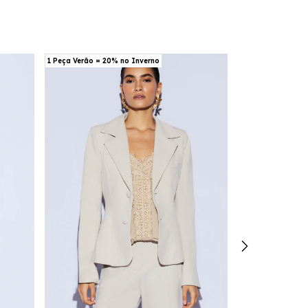
1 Peça Verão = 20% no Inverno
1 Peça Verão = 20