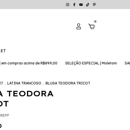
0
LET
as acima de R$899,00
SELEÇÃO ESPECIAL | Moletom
SALE | peças 
27
.
LATINA TRANCOSO
.
BLUSA TEODORA TRICOT
A TEODORA
OT
MREPP
0