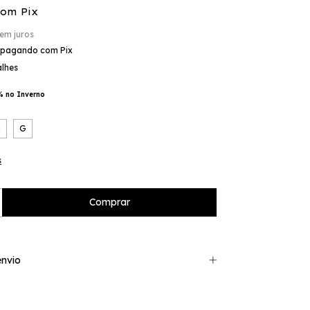
com
Pix
em juros
pagando com Pix
alhes
% no Inverno
M
G
s
nvio