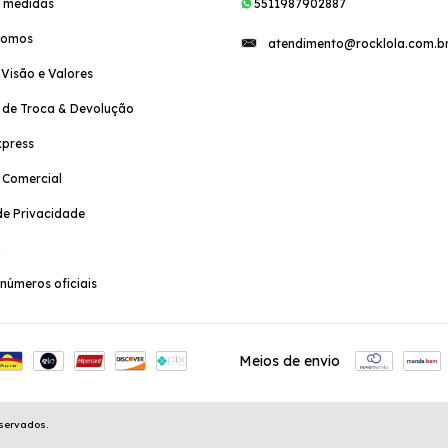
e medidas
5511987902887
Somos
atendimento@rocklola.com.b
 Visão e Valores
a de Troca & Devolução
xpress
a Comercial
e Privacidade
a
números oficiais
Meios de envio
eservados.