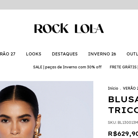
RÃO 27
LOOKS
DESTAQUES
INVERNO 26
OUT
SALE | peças de Inverno com 30% off
FRETE GRÁTIS | em compr
Início
.
VERÃO 
BLUS
TRIC
SKU:
BL130013
R$629,9