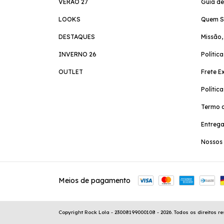
VERÃO 27
Guia d
LOOKS
Quem 
DESTAQUES
Missão,
INVERNO 26
Polític
OUTLET
Frete E
Polític
Termo d
Entreg
Nossos 
Meios de pagamento
Copyright Rock Lola - 23008199000108 - 2026. Todos os direitos r