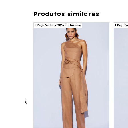
Produtos similares
o
1 Peça Verão = 20% no Inverno
1 Peça V