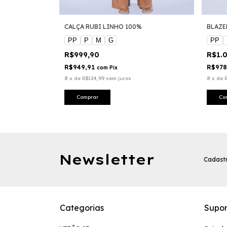
%
CALÇA RUBI LINHO 100%
BLAZE
PP
P
M
G
PP
R$999,90
R$1.
R$949,91
R$978
com
Pix
8
x
de
R$124,99
sem juros
8
x
de
Comprar
Co
Newsletter
Cadastr
Categorias
Supor