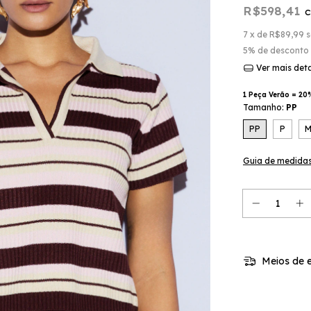
R$598,41
7
x de
R$89,99
s
5% de desconto
Ver mais det
1 Peça Verão = 20
Tamanho:
PP
PP
P
Guia de medida
Meios de e