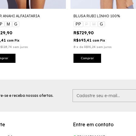
R ANAHI ALFAIATARIA
BLUSA RUBI LINHO 100%
P
M
G
PP
P
M
G
029,90
R$729,90
,41
R$693,41
com
Pix
com
Pix
R$128,74
sem juros
8
x
de
R$91,24
sem juros
mprar
Comprar
e-se e receba nossas ofertas.
te
Entre em contato