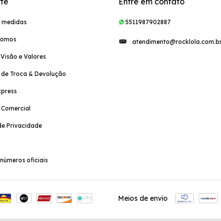
te
Entre em contato
e medidas
5511987902887
Somos
atendimento@rocklola.com.b
 Visão e Valores
a de Troca & Devolução
xpress
a Comercial
e Privacidade
a
números oficiais
Meios de envio