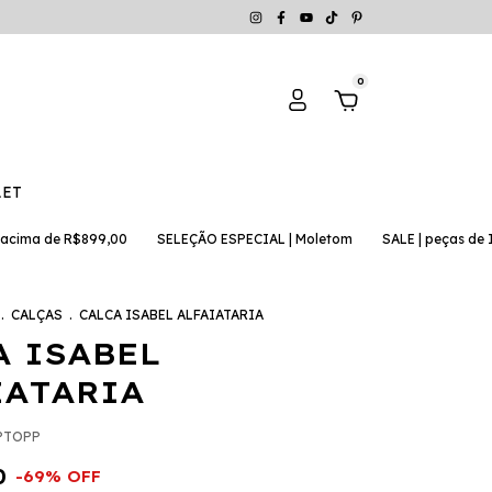
0
LET
de R$899,00
SELEÇÃO ESPECIAL | Moletom
SALE | peças de Invern
.
CALÇAS
.
CALCA ISABEL ALFAIATARIA
A ISABEL
IATARIA
PTOPP
0
-
69
%
OFF