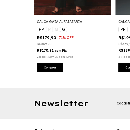
A
CALCA GAIA ALFAIATARIA
CALCA
PP
P
M
G
PP
R$179,90
R$19
-
71
%
OFF
R$609,90
R$439,
R$170,91
R$189
com
Pix
2
x
de
R$89,95
sem juros
2
x
de
R
Comprar
Co
Newsletter
Cadastr