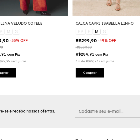
 LINA VELUDO COTELE
CALCA CAPRI ISABELLA LINHO
P
M
G
PP
P
M
G
9,90
R$299,90
-
55
%
OFF
-
49
%
OFF
90
R$589,90
,91
R$284,91
com
Pix
com
Pix
$99,95
sem juros
3
x
de
R$99,97
sem juros
mprar
Comprar
e-se e receba nossas ofertas.