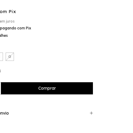
com
Pix
em juros
pagando com Pix
alhes
M
G
s
nvio