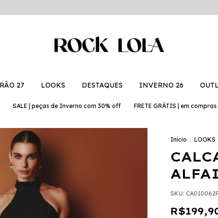
RÃO 27
LOOKS
DESTAQUES
INVERNO 26
OUT
E | peças de Inverno com 30% off
FRETE GRÁTIS | em compras acima 
Início
.
LOOKS
CALC
ALFA
SKU:
CA010062
R$199,9