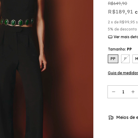
R$649,90
R$189,91
2
x de
R$99,95
s
5% de desconto
Ver mais det
Tamanho:
PP
PP
P
Guia de medida
Meios de e