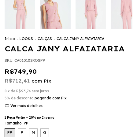
Início
.
LOOKS
.
CALÇAS
.
CALCA JANY ALFAIATARIA
CALCA JANY ALFAIATARIA
SKU:
CA010102ROSPP
R$749,90
R$712,41
com
Pix
8
x de
R$93,74
sem juros
5% de desconto
pagando com Pix
Ver mais detalhes
1 Peça Verão = 20% no Inverno
Tamanho:
PP
PP
P
M
G