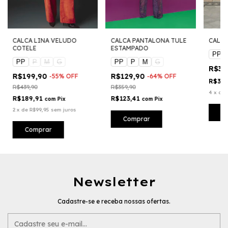
CALCA LINA VELUDO
CALCA PANTALONA TULE
CALC
COTELE
ESTAMPADO
PP
PP
P
M
G
PP
P
M
G
R$39
R$199,90
R$129,90
-
55
%
OFF
-
64
%
OFF
R$37
R$439,90
R$359,90
4
x
de
R$189,91
R$123,41
com
Pix
com
Pix
2
x
de
R$99,95
sem juros
C
Comprar
Comprar
Newsletter
Cadastre-se e receba nossas ofertas.