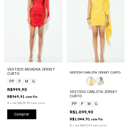
VESTIDO ARIADNA JERSEY
VESTIDO CARLOTA JERSEY CURTO:
CURTO
PP
P
M
G
R$999,90
VESTIDO CARLOTA JERSEY
CURTO
R$949,91
com
Pix
8
x
de
R$124,99
sem juros
PP
P
M
G
R$1.099,90
Comprar
R$1.044,91
com
Pix
8
x
de
R$137,49
sem juros