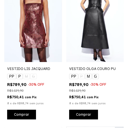
VESTIDO LIS JACQUARD
VESTIDO OLGA COURO PU
PP
P
M
G
PP
P
M
G
R$789,90
R$789,90
-
30
%
OFF
-
30
%
OFF
R$1.129,90
R$1.129,90
R$750,41
R$750,41
com
Pix
com
Pix
8
x
de
R$98,74
sem juros
8
x
de
R$98,74
sem juros
Comprar
Comprar