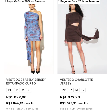
1 Peça Verão = 20% no Inverno
1 Peça Verão = 20% no Inverno
VESTIDO IZABELY JERSEY
VESTIDO CHARLOTTE
ESTAMPADO CURTO
JERSEY
PP
P
M
G
PP
P
M
G
R$1.099,90
R$1.079,90
R$1.044,91
R$1.025,91
com
Pix
com
Pix
8
x
de
R$137,49
sem juros
8
x
de
R$134,99
sem juros