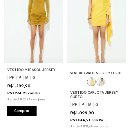
VESTIDO MIRASOL JERSEY
VESTIDO CARLOTA JERSEY CURTO:
PP
P
M
G
R$1.299,90
VESTIDO CARLOTA JERSEY
R$1.234,91
com
Pix
CURTO
8
x
de
R$162,49
sem juros
PP
P
M
G
Comprar
R$1.099,90
R$1.044,91
com
Pix
8
x
de
R$137,49
sem juros