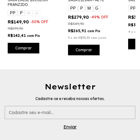
FRANZIDO
PP
P
M
G
PP
PP
P
M
G
R$279,90
R$39
-
49
%
OFF
R$149,90
-
50
%
OFF
R$549,90
R$37
R$299,90
R$265,91
com
Pix
4
x
de
R$142,41
com
Pix
3
x
de
R$93,30
sem juros
C
Comprar
Comprar
Newsletter
Cadastre-se e receba nossas ofertas.