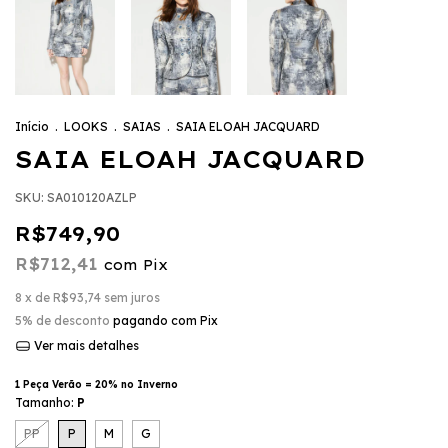
Início
.
LOOKS
.
SAIAS
.
SAIA ELOAH JACQUARD
SAIA ELOAH JACQUARD
SKU:
SA010120AZLP
R$749,90
R$712,41
com
Pix
8
x de
R$93,74
sem juros
5% de desconto
pagando com Pix
Ver mais detalhes
1 Peça Verão = 20% no Inverno
Tamanho:
P
PP
P
M
G