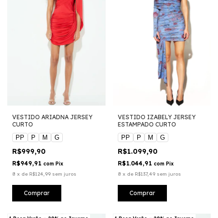
VESTIDO ARIADNA JERSEY
VESTIDO IZABELY JERSEY
CURTO
ESTAMPADO CURTO
PP
P
M
G
PP
P
M
G
R$999,90
R$1.099,90
R$949,91
R$1.044,91
com
Pix
com
Pix
8
x
de
R$124,99
sem juros
8
x
de
R$137,49
sem juros
Comprar
Comprar