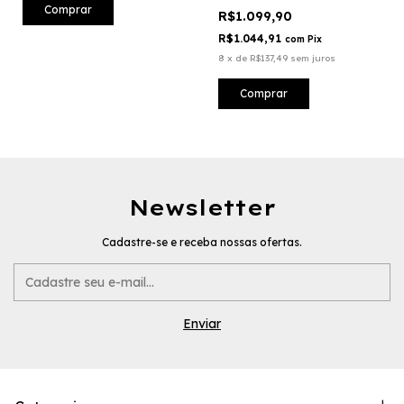
Comprar
R$1.099,90
R$1.044,91
com
Pix
8
x
de
R$137,49
sem juros
Comprar
Newsletter
Cadastre-se e receba nossas ofertas.