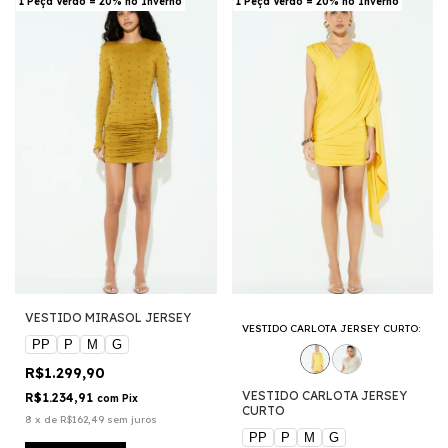
1 Peça Verão = 20% no Inverno
1 Peça Verão = 20% no Inverno
VESTIDO MIRASOL JERSEY
VESTIDO CARLOTA JERSEY CURTO:
PP
P
M
G
R$1.299,90
VESTIDO CARLOTA JERSEY
R$1.234,91
com
Pix
CURTO
8
x
de
R$162,49
sem juros
PP
P
M
G