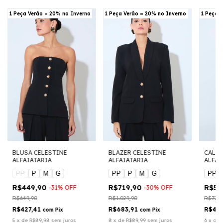
1 Peça Verão = 20% no Inverno
1 Peça Verão = 20% no Inverno
1 Peça 
BLUSA CELESTINE
BLAZER CELESTINE
CALCA
ALFAIATARIA
ALFAIATARIA
ALFAI
PP
P
M
G
PP
P
M
G
PP
R$449,90
R$719,90
R$50
-
31
%
OFF
-
30
%
OFF
R$649,90
R$1.029,90
R$729,
R$427,41
R$683,91
R$48
com
Pix
com
Pix
5
x
de
R$89,98
sem juros
8
x
de
R$89,99
sem juros
6
x
de