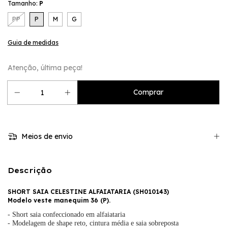
Tamanho:
P
PP
P
M
G
Guia de medidas
Atenção, última peça!
Meios de envio
Descrição
SHORT SAIA CELESTINE ALFAIATARIA (
SH010143
)
Modelo veste manequim 36 (P).
- Short saia confeccionado em alfaiataria
- Modelagem de shape reto, cintura média e saia sobreposta