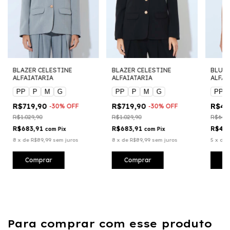
BLAZER CELESTINE
BLAZER CELESTINE
BLUSA
ALFAIATARIA
ALFAIATARIA
ALFAI
PP
P
M
G
PP
P
M
G
PP
R$719,90
R$719,90
R$44
-
30
%
OFF
-
30
%
OFF
R$1.029,90
R$1.029,90
R$649,
R$683,91
R$683,91
R$427
com
Pix
com
Pix
8
x
de
R$89,99
sem juros
8
x
de
R$89,99
sem juros
5
x
de
Comprar
Comprar
C
Para comprar com esse produto