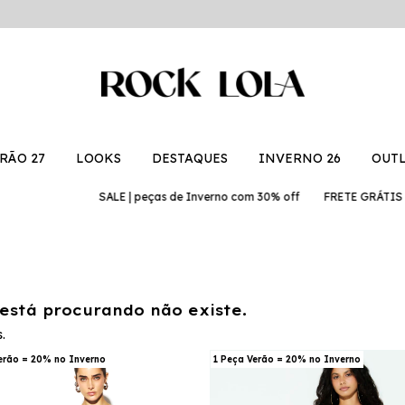
RÃO 27
LOOKS
DESTAQUES
INVERNO 26
OUT
SALE | peças de Inverno com 30% off
FRETE GRÁTIS | e
está procurando não existe.
.
erão = 20% no Inverno
1 Peça Verão = 20% no Inverno