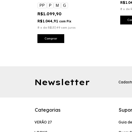
R$1.0
PP
P
M
G
8
x
de
R$1.099,90
Co
R$1.044,91
com
Pix
8
x
de
R$137,49
sem juros
Comprar
Newsletter
Cadastr
Categorias
Supor
VERÃO 27
Guia d