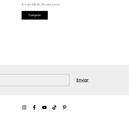
8
x
de
R$124,99
sem juros
Comprar