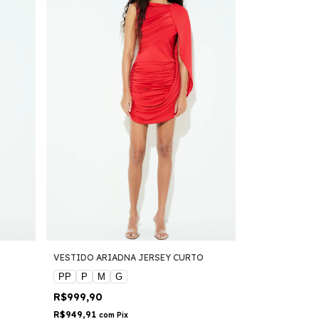
VESTIDO ARIADNA JERSEY CURTO
PP
P
M
G
R$999,90
R$949,91
com
Pix