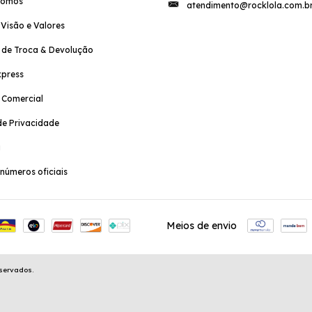
Somos
atendimento@rocklola.com.b
 Visão e Valores
a de Troca & Devolução
xpress
a Comercial
e Privacidade
a
números oficiais
Meios de envio
eservados.