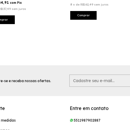
44,91
com
Pix
8
x
de
R$162,49
sem juros
R$137,49
sem juros
Comprar
mprar
e-se e receba nossas ofertas.
te
Entre em contato
e medidas
5511987902887