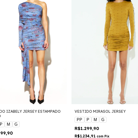
DO IZABELY JERSEY ESTAMPADO
VESTIDO MIRASOL JERSEY
O
PP
P
M
G
P
M
G
R$1.299,90
099,90
R$1.234,91
com
Pix