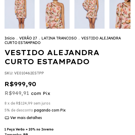
Início
.
VERÃO 27
.
LATINA TRANCOSO
.
VESTIDO ALEJANDRA
CURTO ESTAMPADO
VESTIDO ALEJANDRA
CURTO ESTAMPADO
SKU:
VE010462ESTPP
R$999,90
R$949,91
com
Pix
8
x de
R$124,99
sem juros
5% de desconto
pagando com Pix
Ver mais detalhes
1 Peça Verão = 20% no Inverno
Tamanho:
PP