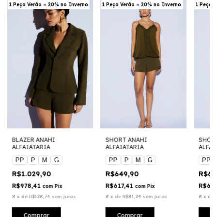
1 Peça Verão = 20% no Inverno
1 Peça Verão = 20% no Inverno
1 Peça 
BLAZER ANAHI
SHORT ANAHI
SHOR
ALFAIATARIA
ALFAIATARIA
ALFAI
PP
P
M
G
PP
P
M
G
PP
R$1.029,90
R$649,90
R$64
R$978,41
R$617,41
R$617
com
Pix
com
Pix
8
x
de
R$128,74
sem juros
8
x
de
R$81,24
sem juros
8
x
de
Comprar
Comprar
C