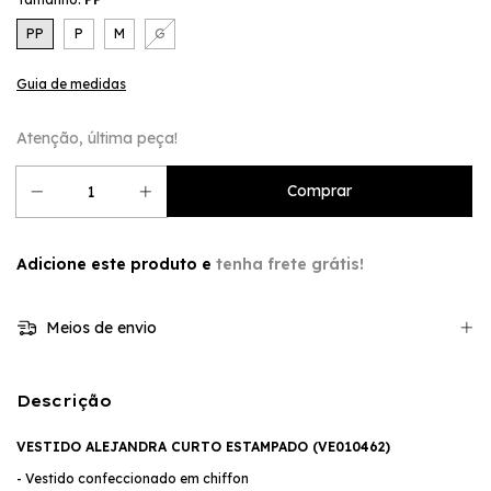
PP
P
M
G
Guia de medidas
Atenção, última peça!
Adicione este produto e
tenha frete grátis!
Meios de envio
Descrição
VESTIDO ALEJANDRA CURTO ESTAMPADO (
VE010462
)
- Vestido confeccionado em chiffon