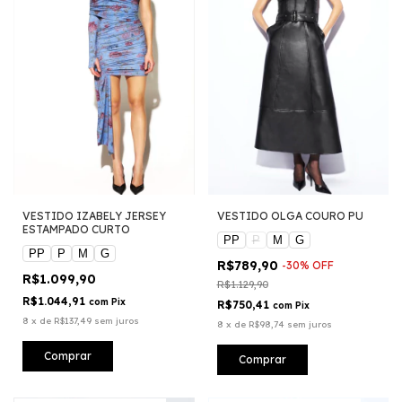
VESTIDO IZABELY JERSEY
VESTIDO OLGA COURO PU
ESTAMPADO CURTO
PP
P
M
G
PP
P
M
G
R$789,90
-
30
%
OFF
R$1.099,90
R$1.129,90
R$1.044,91
com
Pix
R$750,41
com
Pix
8
x
de
R$137,49
sem juros
8
x
de
R$98,74
sem juros
Comprar
Comprar