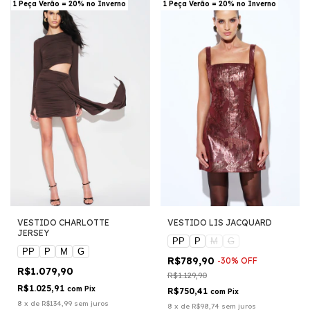
1 Peça Verão = 20% no Inverno
1 Peça Verão = 20% no Inverno
VESTIDO CHARLOTTE
VESTIDO LIS JACQUARD
JERSEY
PP
P
M
G
PP
P
M
G
R$789,90
-
30
%
OFF
R$1.079,90
R$1.129,90
R$1.025,91
com
Pix
R$750,41
com
Pix
8
x
de
R$134,99
sem juros
8
x
de
R$98,74
sem juros