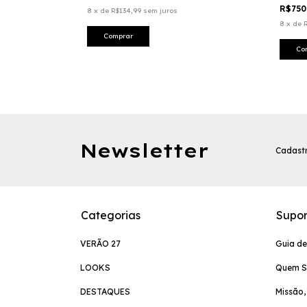
R$750
8
x
de
R$134,99
sem juros
8
x
de
Comprar
Co
Newsletter
Cadastr
Categorias
Supor
VERÃO 27
Guia d
LOOKS
Quem 
DESTAQUES
Missão,