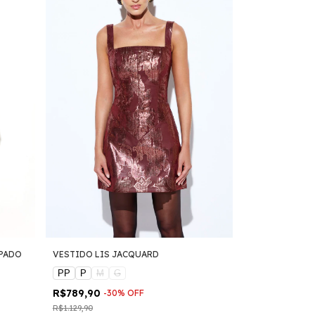
MPADO
VESTIDO LIS JACQUARD
PP
P
M
G
R$789,90
-
30
%
OFF
R$1.129,90