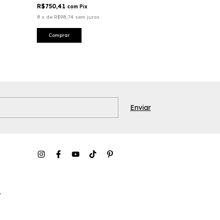
R$750,41
com
Pix
8
x
de
R$98,74
sem juros
Comprar
r