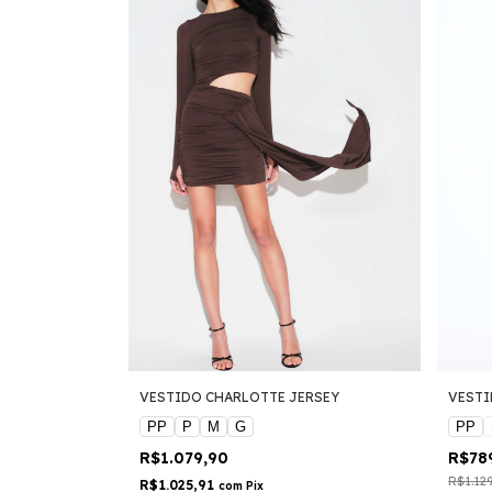
VESTIDO CHARLOTTE JERSEY
VESTI
PP
P
M
G
PP
R$1.079,90
R$78
R$1.12
R$1.025,91
com
Pix