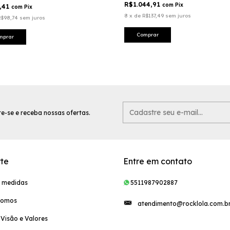
R$1.044,91
com
Pix
,41
com
Pix
8
x
de
R$137,49
sem juros
R$98,74
sem juros
Comprar
mprar
e-se e receba nossas ofertas.
te
Entre em contato
e medidas
5511987902887
Somos
atendimento@rocklola.com.b
 Visão e Valores