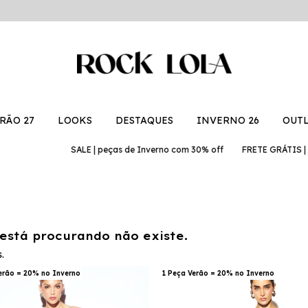
RÃO 27
LOOKS
DESTAQUES
INVERNO 26
OUT
SALE | peças de Inverno com 30% off
FRETE GRÁTIS | em comp
está procurando não existe.
.
erão = 20% no Inverno
1 Peça Verão = 20% no Inverno