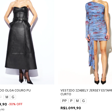
DO OLGA COURO PU
VESTIDO IZABELY JERSEY ESTA
CURTO
P
M
G
PP
P
M
G
9,90
-
30
%
OFF
R$1.099,90
9,90