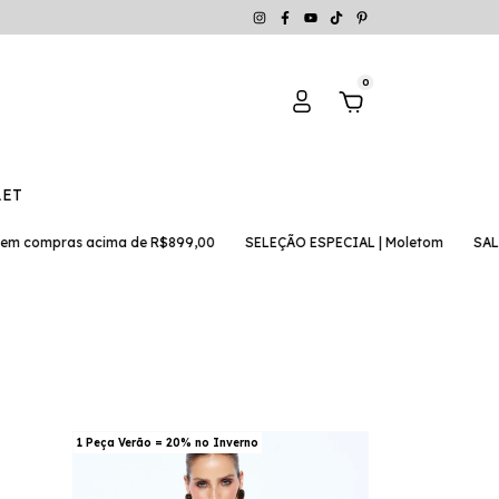
0
LET
ras acima de R$899,00
SELEÇÃO ESPECIAL | Moletom
SALE | peças
1 Peça Verão = 20% no Inverno