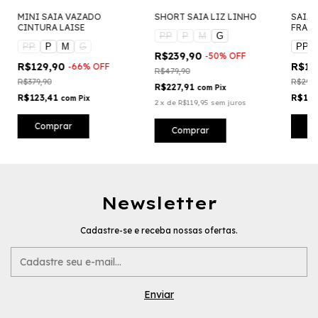
MINI SAIA VAZADO
SHORT SAIA LIZ LINHO
SAIA 
CINTURA LAISE
FRAN
PP
P
M
G
PP
P
M
G
PP
R$239,90
-
50
%
OFF
R$129,90
R$14
-
66
%
OFF
R$479,90
R$379,90
R$299,
R$227,91
com
Pix
R$123,41
R$14
com
Pix
2
x
de
R$119,95
sem juros
Comprar
C
Comprar
Newsletter
Cadastre-se e receba nossas ofertas.